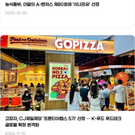
농식품부, 이달의 A-벤처스 제80호에 ‘이너프유’ 선정
2025-12-30
고피자, CJ제일제당 '프론티어랩스 5기' 선정 … K-푸드 푸드테크
글로벌 확장 본격화
2025-11-10